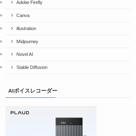
Adobe Firefly
Canva
illustration
Midjourney
Novel AI
Stable Diffusion
AIボイスレコーダー