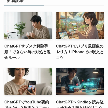
新着記事
ChatGPTサブスク解除手
ChatGPTでジブリ風画像の
順！できない時の対処と返
やり方！iPhoneでの呪文と
金ルール
コツ
ChatGPTでYouTube要約
ChatGPTへKindleを読み込
できない？原因とスマホ・
ませる全手順と法的リスク